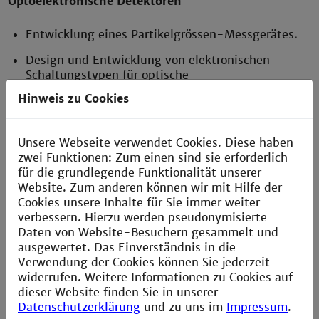
Optoelektronische Detektoren
Entwicklung eines Partikelgrössen-Messgerätes.
Design und Entwicklung von elektronischen
Schaltungstypen für optische
Präzisionsmessgeräte (UV-, VIS- und NIR-
Hinweis zu Cookies
Bereich)
Unsere Webseite verwendet Cookies. Diese haben
Miniaturisierte Photodetektor
zwei Funktionen: Zum einen sind sie erforderlich
für die grundlegende Funktionalität unserer
Website. Zum anderen können wir mit Hilfe der
Cookies unsere Inhalte für Sie immer weiter
Der miniaturisierte Photodetektor “Phantom Photect”
verbessern. Hierzu werden pseudonymisierte
(Durchmesser x Länge: 20mm x 60mm) ist in einen
Daten von Website-Besuchern gesammelt und
3-Pol XLR-Stecker integriert und wird über die
ausgewertet. Das Einverständnis in die
Phantomspeisung eines Mikrofonvorverstärkers
Verwendung der Cookies können Sie jederzeit
versorgt. Modulierte Lichtsignale zwischen 4Hz und
widerrufen. Weitere Informationen zu Cookies auf
40kHz können so preisgünstig mit hoher Qualität
dieser Website finden Sie in unserer
über Audio-Hardware verstärkt und erfasst werden
Datenschutzerklärung
und zu uns im
Impressum
.
(optimiert für 96kHz Abtastrate). Der mit der SI-