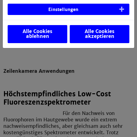
Photodiode erfasste Photostrom wird mit dem festen
Einstellungen
7
Faktor von 2 * 10
V/A verstärkt und anschließend mit
Emitterfolgern als Strompegel in symmetrischen
Audiosignale überführt. Durch den voll differentiellen
Aufbau ist der Detektor sehr störfest und kann mit
Alle Cookies
Alle Cookies
ablehnen
akzeptieren
XLR-Verlängerungen bis 100m eingesetzt werden.
Zeilenkamera Anwendungen
Höchstempfindliches Low-Cost
Fluoreszenzspektrometer
Für den Nachweis von
Fluorophoren im Hautgewebe wurde ein extrem
nachweisempfindliches, aber gleichsam auch sehr
kostengünstiges Spektrometer entwickelt. Trotz