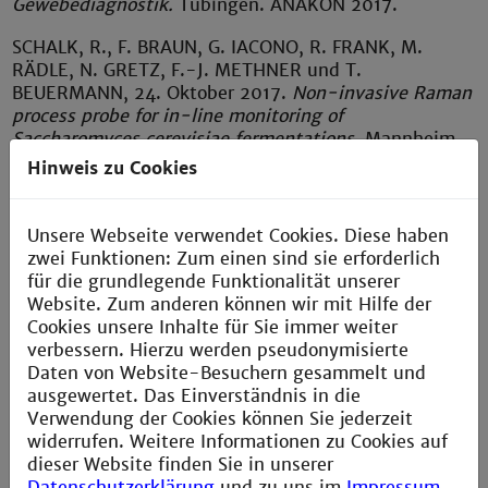
Gewebediagnostik.
Tübingen. ANAKON 2017.
SCHALK
, R., F.
BRAUN
, G.
IACONO
, R.
FRANK
, M.
RÄDLE
, N.
GRETZ
, F.-J.
METHNER
und T.
BEUERMANN,
24. Oktober 2017.
Non-invasive Raman
process probe for in-line monitoring of
Saccharomyces cerevisiae fermentations.
Mannheim.
BioRN Annual Conference 2017.
Hinweis zu Cookies
SCHALK
, R., F.
BRAUN
, M.
NACHTMANN
, A.
HIEN
, S.
KECK
, S.
SCHOLL
, F.-J.
METHNER
, N.
GRETZ
, M.
Unsere Webseite verwendet Cookies. Diese haben
RÄDLE
und T.
BEUERMANN,
3. April 2017.
Kompakter
zwei Funktionen: Zum einen sind sie erforderlich
Mittelinfrarot-Sensor zur Inline-Überwachung von
für die grundlegende Funktionalität unserer
chemischen und biotechnologischen Prozessen.
Website. Zum anderen können wir mit Hilfe der
Tübingen. ANAKON 2017.
Cookies unsere Inhalte für Sie immer weiter
verbessern. Hierzu werden pseudonymisierte
2016
Daten von Website-Besuchern gesammelt und
ausgewertet. Das Einverständnis in die
Verwendung der Cookies können Sie jederzeit
BRAUN
, F., S.
SCHWOLOW
, R.
SCHALK
, M.
THEURER
,
widerrufen. Weitere Informationen zu Cookies auf
H.S.
ECKHARDT
, F.-J.
METHNER
, T.
BEUERMANN
, T.
dieser Website finden Sie in unserer
RÖDER
, N.
GRETZ
, M.
RÄDLE
,
12. September 2016 //
Datenschutzerklärung
und zu uns im
Impressum
.
2016.
Nicht-invasive Inline-Ramananalyse.
Aachen.