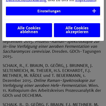
ProcessNet-Jahrestagung und 32. DECHEMA-
Jahrestagung der Biotechnologen 2016.
Einstellungen
2015
Alle Cookies
Alle Cookies
BRAUN
, F., R.
SCHALK
, D.
GEÖRG
, M.
RÄDLE
, H.S.
ablehnen
akzeptieren
ECKHARDT
und T.
BEUERMANN,
30. August 2015 - 2.
September 2015.
Prozess-Raman-Spektroskopie zur
in-line Verfolgung einer aeroben Fermentation von
Saccharomyces cerevisiae.
Dresden. GDCh-Tagungen
2015.
SCHALK
, R., F.
BRAUN
, D.
GEÖRG
, J.
BRUNNER
, J.
SELTENREICH
, M.
THEUER
, H.S.
ECKHARDT
, F.J.
METHNER
, M.
RÄDLE
und T.
BEUERMANN,
1.
Dezember 2015.
Online Raman-Spektroskopie zur
Verfolgung einer aeroben Hefe-Fermentation.
Wien.
11. Kolloquium des Arbeitskreises Prozessanalytik der
GDCh und DECHEMA.
SCHALK
, R., D.
GEÖRG
, F.
BRAUN
, F.J.
METHNER
, M.