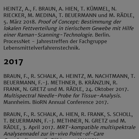
HEINTZ
, A., F.
BRAUN
, A.
HIEN
, T.
KÜMMEL
, N.
RIECKER
, M.
MEDINA
, T.
BEUERMANN
und M.
RÄDLE,
5. März 2018.
Proof of Concept: Bestimmung der
lokalen Fettverteilung in tierischem Gewebe mit Hilfe
einer Raman-Scanning-Technologie.
Berlin.
ProcessNet - Jahrestreffen der Fachgruppe
Lebensmittelverfahrenstechnik.
2017
BRAUN
, F., R.
SCHALK
, A.
HEINTZ
, M.
NACHTMANN
, T.
BEUERMANN
, F.-J.
METHNER
, B.
KRÄNZLIN
, R.
FRANK
, N.
GRETZ
und M.
RÄDLE,
24. Oktober 2017.
Multispectral Needle-Probe for Tissue-Analysis.
Mannheim. BioRN Annual Conference 2017.
BRAUN
, F., R.
SCHALK
, A.
HIEN
, R.
FRANK
, S.
SCHOLL
,
T.
BEUERMANN
, F.-J.
METHNER
, N.
GRETZ
und M.
RÄDLE,
3. April 2017.
MRT-kompatible multispektrale
Analysennadel zur in-vivo Point-of-Care